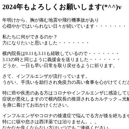
2024年もよろしくお願いします(*^^)v
年明けから、胸が痛む地震や飛行機事故があり
心穏やかではいられない日々が続いています・・・・・・・
私たちに何ができるのか？
力になりたいと思いました・・・・・・・
横内院長は9.11も3.11も経験しているので・・・・・・・
3.11の時と同じように義援金を送りました・・・・・・・
どうか、一日も早い日常を取り戻せるように祈ります。
さて、インフルエンザが流行っています。
うがい、手洗いを励行され免疫力の高い食事を心がけてくだ
特に癌や疾患のある方はコロナやインフルエンザに感染して
症状が悪化しますので横内院長の推奨されるカルテック→光
を身に着けてお出かけください。
インフルエンザやコロナの後遺症で悩んでる方が後を絶ちま
特にに咳や怠さは西洋薬では治りません。。。
なかなか良くならない方はいつでもご連絡ください。