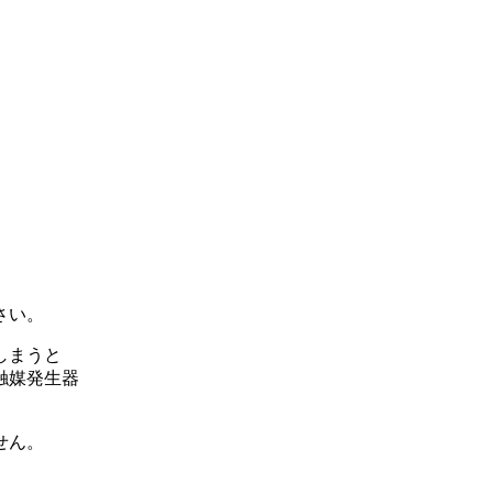
さい。
しまうと
触媒発生器
せん。