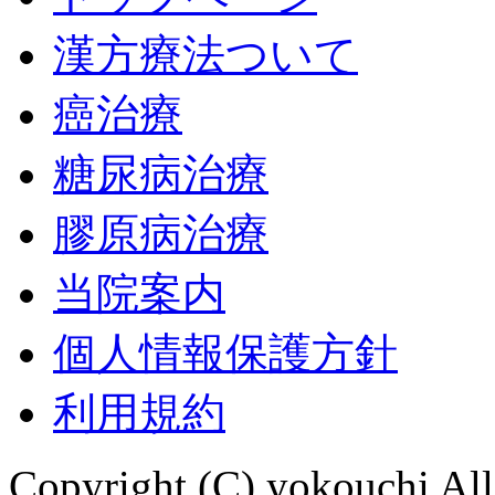
漢方療法ついて
癌治療
糖尿病治療
膠原病治療
当院案内
個人情報保護方針
利用規約
Copyright (C) yokouchi All 