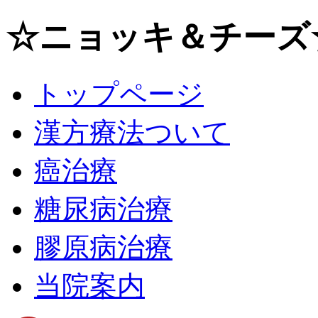
☆ニョッキ＆チーズ
トップページ
漢方療法ついて
癌治療
糖尿病治療
膠原病治療
当院案内